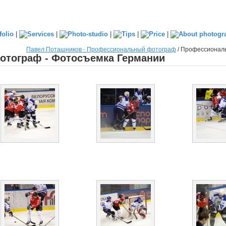
|
|
|
|
|
Павел Поташников - Профессиональный фотограф
/
Профессиональ
тограф - Фотосъемка Германии