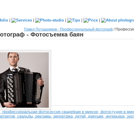
|
|
|
|
|
Павел Поташников - Профессиональный фотограф
/
Профессио
тограф - Фотосъемка баян
 профессиональная фотосессия свадебная в минске, фотостудия в минс
ртретов, свадьбы, рекламы, репортажа, детей, девушек, интерьера, эро