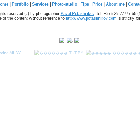
ome
|
Portfolio
|
Services
|
Photo-studio
|
Tips
|
Price
|
About me
|
Conta
ights reserved (c) by photographer
Pavel Potashnikov
, tel: +375-29-77777-65 
 of the content without reference to
http://www.potashnikov.com
is strictly f