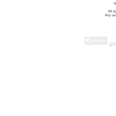
H
All r
Any use