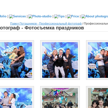
|
|
|
|
|
Павел Поташников - Профессиональный фотограф
/
Профессиональны
тограф - Фотосъемка праздников