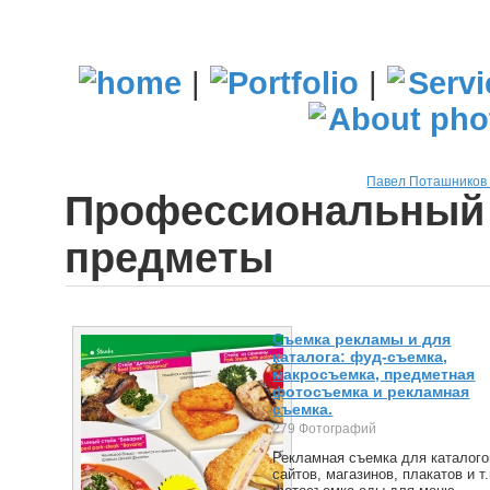
|
|
Павел Поташников
Профессиональный 
предметы
Cъемка рекламы и для
каталога: фуд-съемка,
макросъемка, предметная
фотосъемка и рекламная
съемка.
279 Фотографий
Рекламная съемка для каталого
сайтов, магазинов, плакатов и т.