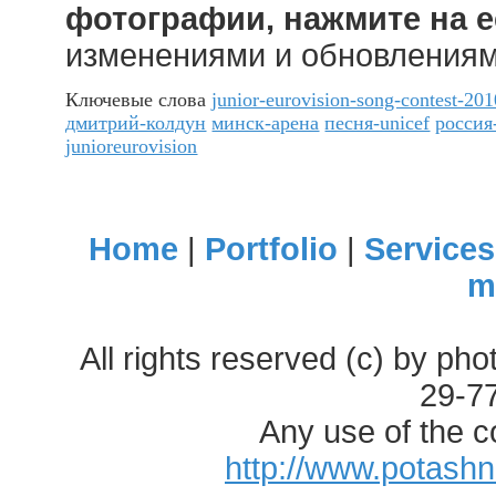
фотографии, нажмите на е
изменениями и обновления
Ключевые слова
junior-eurovision-song-contest-201
дмитрий-колдун
минск-арена
песня-unicef
россия
junioreurovision
Home
|
Portfolio
|
Services
m
All rights reserved (c) by ph
29-7
Any use of the c
http://www.potash