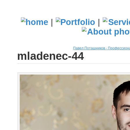
|
|
Павел Поташников - Профессио
mladenec-44