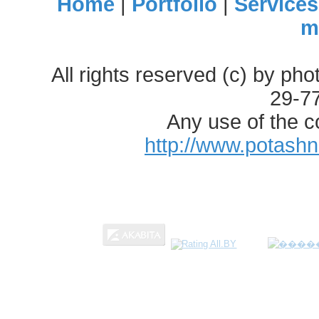
Home
|
Portfolio
|
Services
m
All rights reserved (c) by ph
29-7
Any use of the c
http://www.potash