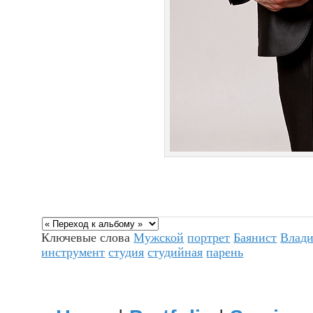
Ключевые слова
Мужской
портрет
Баянист
Влади
инструмент
студия
студийная
парень