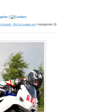
|
тограф - Фотосъемка єю
/
motogonki-19