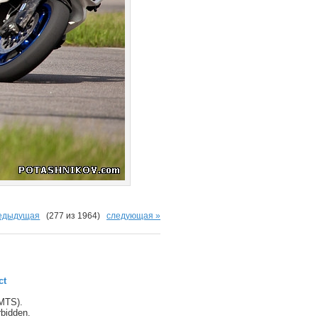
редыдущая
(277 из 1964)
следующая »
ct
(MTS).
orbidden.