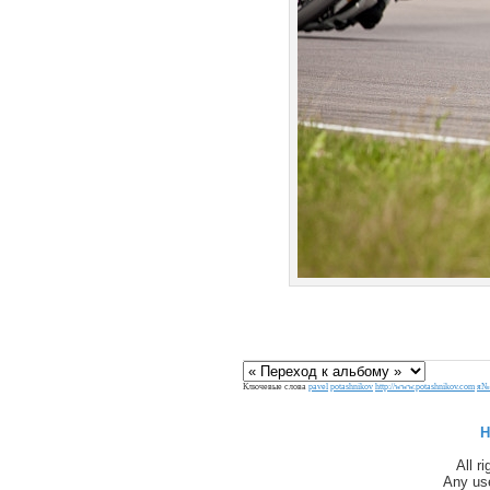
Ключевые слова
pavel
potashnikov
http://www.potashnikov.com
я№
H
All r
Any use