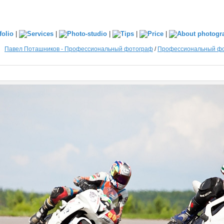
|
|
|
|
|
Павел Поташников - Профессиональный фотограф
/
Профессиональный фо