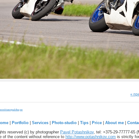
« п
юєхёёшюэрыќэћщ
єю
ome
|
Portfolio
|
Services
|
Photo-studio
|
Tips
|
Price
|
About me
|
Conta
ights reserved (c) by photographer
Pavel Potashnikov
, tel: +375-29-77777-65 
 of the content without reference to
http://www.potashnikov.com
is strictly f