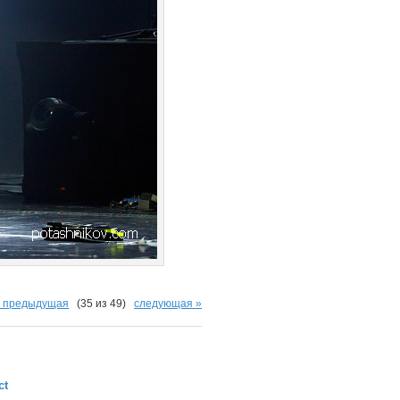
« предыдущая
(35 из 49)
следующая »
ct