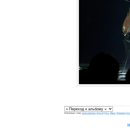
Ключевые слова
апокалиптика
Apocalyptica
Эйкка
Топпинен
Eic
H