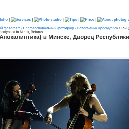
|
|
|
|
|
ый фотограф
/
Профессиональный фотограф - Фотосъемка Apocalyptica
/
Конц
alyptica in Minsk, Belarus.
(Апокалиптика) в Минске, Дворец Республики.