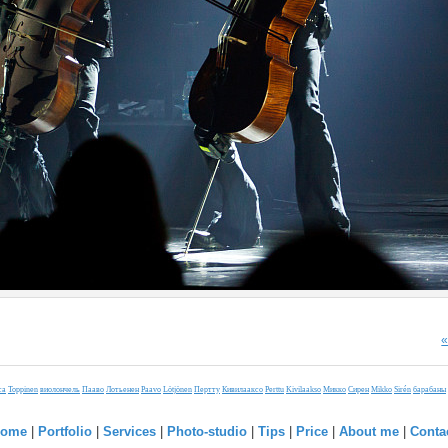
ca
Toppinen
виолончель
Пааво
Лотьенен
Paavo
Lötjönen
Пертту
Кивилааксо
Perttu
Kivilaakso
Микко
Сирен
Mikko
Sirén
барабаны
ome
|
Portfolio
|
Services
|
Photo-studio
|
Tips
|
Price
|
About me
|
Conta