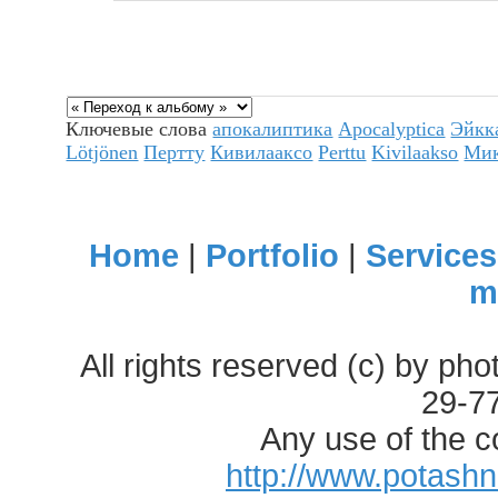
Ключевые слова
апокалиптика
Apocalyptica
Эйкк
Lötjönen
Пертту
Кивилааксо
Perttu
Kivilaakso
Ми
Home
|
Portfolio
|
Services
m
All rights reserved (c) by ph
29-7
Any use of the c
http://www.potash