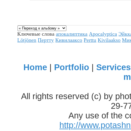
Ключевые слова
апокалиптика
Apocalyptica
Эйкк
Lötjönen
Пертту
Кивилааксо
Perttu
Kivilaakso
Ми
Home
|
Portfolio
|
Services
m
All rights reserved (c) by ph
29-7
Any use of the c
http://www.potash