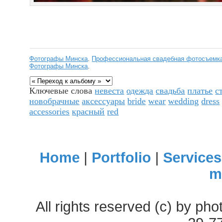
Фотографы Минска
.
Профессиональная свадебная фотосъемка
Фотографы Минска
.
Ключевые слова
невеста
одежда
свадьба
платье
с
новобрачные
аксессуары
bride
wear
wedding
dress
accessories
красный
red
Home
|
Portfolio
|
Services
m
All rights reserved (c) by ph