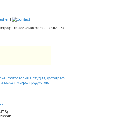
|
граф - Фотосъемка mamont-festival-67
ке, фотосессия в студии, фотограф
тическая, макро, предметов,
ct
(MTS).
orbidden.