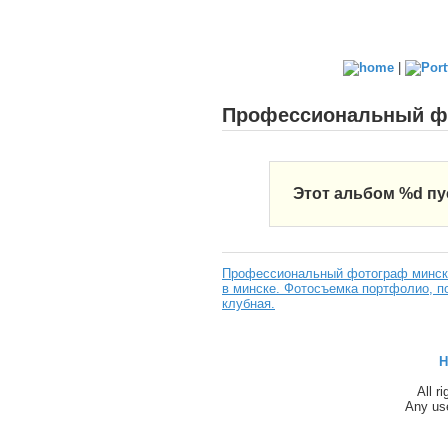
|
Профессиональный фот
Этот альбом %d пу
Профессиональный фотограф минск,
в минске. Фотосъемка портфолио, по
клубная.
H
All r
Any use