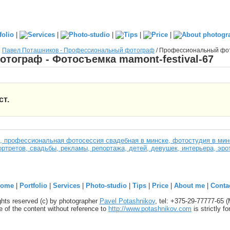
|
|
|
|
|
Павел Поташников - Профессиональный фотограф
/
Профессиональный фото
ограф - Фотосъемка mamont-festival-67
ст.
 профессиональная фотосессия свадебная в минске, фотостудия в минс
ртретов, свадьбы, рекламы, репортажа, детей, девушек, интерьера, эро
ome
|
Portfolio
|
Services
|
Photo-studio
|
Tips
|
Price
|
About me
|
Conta
ights reserved (c) by photographer
Pavel Potashnikov
, tel: +375-29-77777-65 
 of the content without reference to
http://www.potashnikov.com
is strictly f