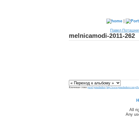
|
Павел Поташни
melnicamodi-2011-262
Ключевые слова
pavel
potashnikov
http://www.potashnikov.com
я№
H
All r
Any use