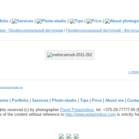
|
|
|
|
|
ков - Профессиональный фотограф
/
Профессиональный фотограф - Фотосъем
« пр
юєхёёшюэрыќэћщ
єю
ome
|
Portfolio
|
Services
|
Photo-studio
|
Tips
|
Price
|
About me
|
Conta
ights reserved (c) by photographer
Pavel Potashnikov
, tel: +375-29-77777-65 
 of the content without reference to
http://www.potashnikov.com
is strictly f