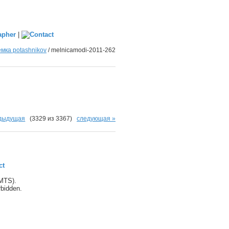
|
ка potashnikov
/
melnicamodi-2011-262
едыдущая
(3329 из 3367)
следующая »
ct
(MTS).
orbidden.