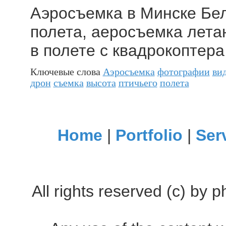
Аэросъемка в Минске Бел
полета, аеросъемка лета
в полете с квадрокоптера
Ключевые слова
Аэросъемка
фотографии
ви
дрон
съемка
высота
птичьего
полета
Home
|
Portfolio
|
Ser
All rights reserved (c) by