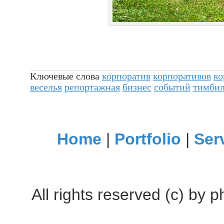
Ключевые слова
корпоратив
корпоративов
ко
веселья
репортажная
бизнес
событий
тимбил
Home
|
Portfolio
|
Ser
All rights reserved (c) by