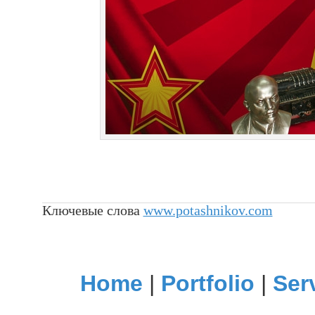
Ключевые слова
www.potashnikov.com
Home
|
Portfolio
|
Ser