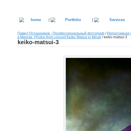
|
|
Павел Поташников - Профессиональный фотограф
/
Репортажная 
в Минске. Photos from concert Keiko Matsui in Minsk
/
keiko-matsui-3
keiko-matsui-3