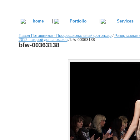
|
|
Павел Поташников - Профессиональный фотограф
/
Репортажная 
2012 - второй день показов
/
bfw-00363138
bfw-00363138