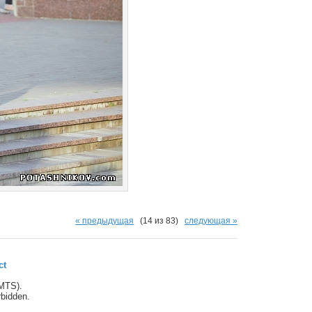
« предыдущая
(14 из 83)
следующая »
ct
(MTS).
orbidden.