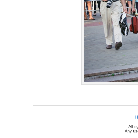
H
All r
Any use