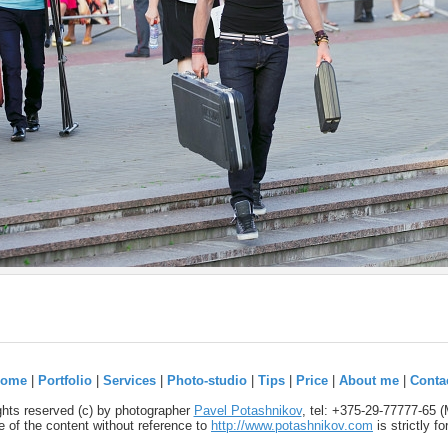
ome
|
Portfolio
|
Services
|
Photo-studio
|
Tips
|
Price
|
About me
|
Conta
ights reserved (c) by photographer
Pavel Potashnikov
, tel: +375-29-77777-65 
 of the content without reference to
http://www.potashnikov.com
is strictly f