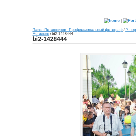
|
Павел Поташников - Профессиональный фотограф
/
Репор
Могилеве
/
bi2-1428444
bi2-1428444