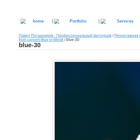
|
|
Павел Поташников - Профессиональный фотограф
/
Репортажная 
from concert Blue in Minsk
/
blue-30
blue-30