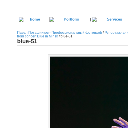
|
|
Павел Поташников - Профессиональный фотограф
/
Репортажная 
from concert Blue in Minsk
/
blue-51
blue-51