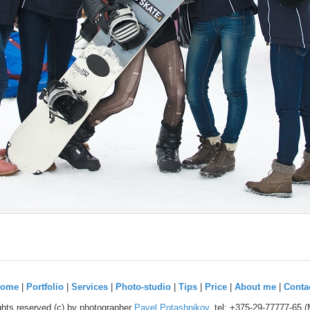
ome
|
Portfolio
|
Services
|
Photo-studio
|
Tips
|
Price
|
About me
|
Conta
ights reserved (c) by photographer
Pavel Potashnikov
, tel: +375-29-77777-65 