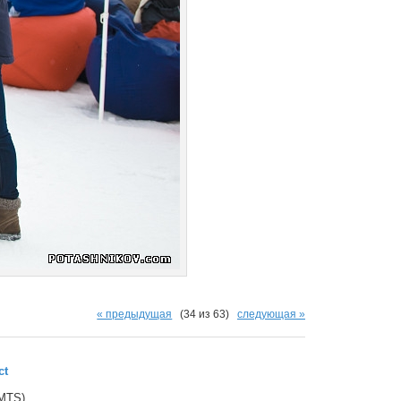
« предыдущая
(34 из 63)
следующая »
ct
(MTS).