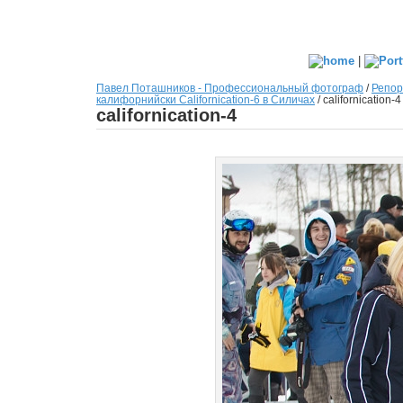
|
Павел Поташников - Профессиональный фотограф
/
Репор
калифорнийски Сalifornication-6 в Силичах
/
californication-4
californication-4