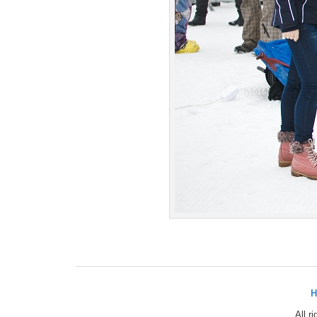
H
All r