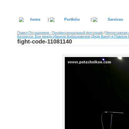
|
|
Павел Поташников - Профессиональный фотограф
/
Репортажная 
Беларуси. Бои между Иваном Вабищевичем (Дядя Ваня) и Павлом
fight-code-11081140