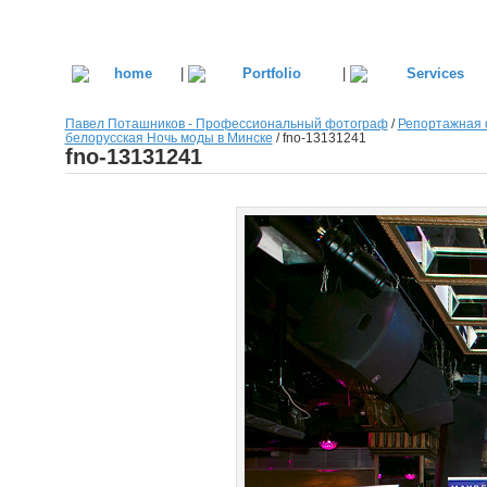
|
|
Павел Поташников - Профессиональный фотограф
/
Репортажная 
белорусская Ночь моды в Минске
/
fno-13131241
fno-13131241