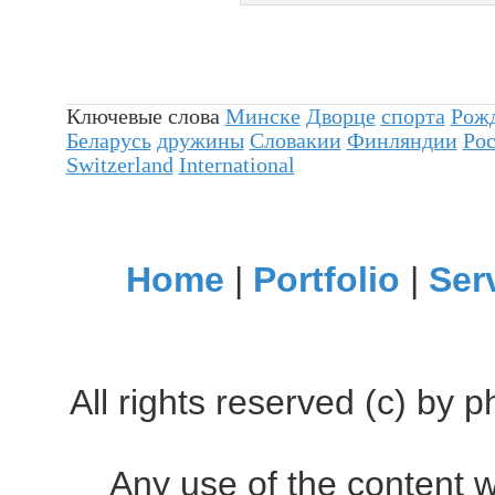
Ключевые слова
Минске
Дворце
спорта
Рож
Беларусь
дружины
Словакии
Финляндии
Ро
Switzerland
International
Home
|
Portfolio
|
Ser
All rights reserved (c) by
Any use of the content w