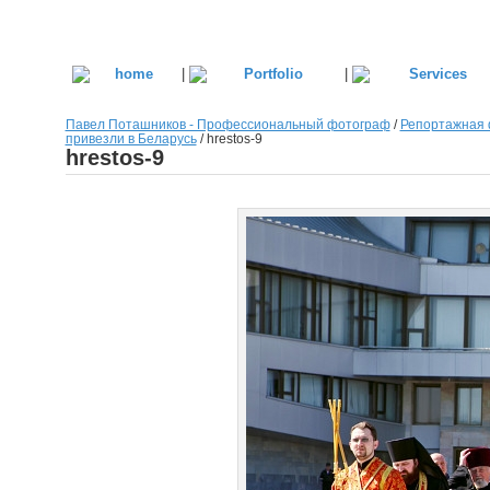
|
|
Павел Поташников - Профессиональный фотограф
/
Репортажная 
привезли в Беларусь
/
hrestos-9
hrestos-9