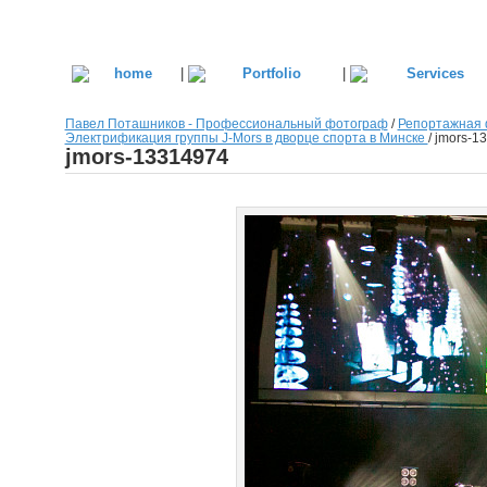
|
|
Павел Поташников - Профессиональный фотограф
/
Репортажная 
Электрификация группы J-Mors в дворце спорта в Минске
/
jmors-1
jmors-13314974