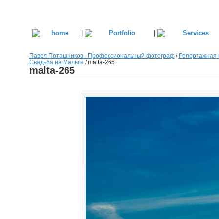
|
|
Павел Поташников - Профессиональный фотограф
/
Репортажная 
Свадьба на Мальте
/
malta-265
malta-265