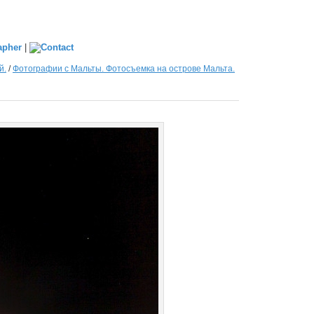
|
й.
/
Фотографии с Мальты. Фотосъемка на острове Мальта.