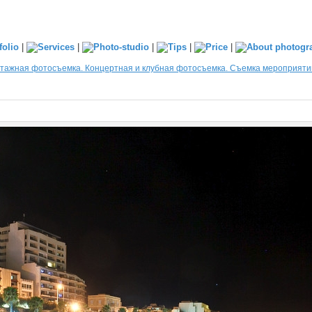
|
|
|
|
|
тажная фотосъемка. Концертная и клубная фотосъемка. Съемка мероприяти