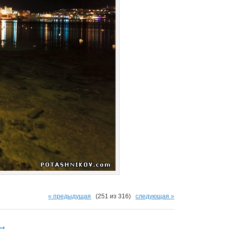
« предыдущая
(251 из 316)
следующая »
ct