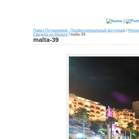
|
Павел Поташников - Профессиональный фотограф
/
Репор
Свадьба на Мальте
/
malta-39
malta-39