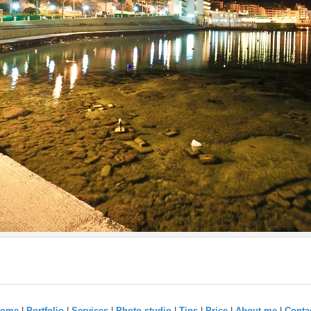
ome
|
Portfolio
|
Services
|
Photo-studio
|
Tips
|
Price
|
About me
|
Conta