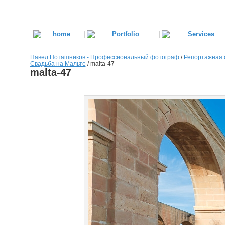
|
|
Павел Поташников - Профессиональный фотограф
/
Репортажная 
Свадьба на Мальте
/
malta-47
malta-47