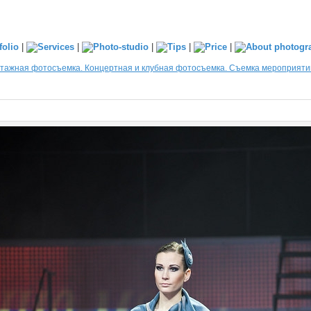
|
|
|
|
|
тажная фотосъемка. Концертная и клубная фотосъемка. Съемка мероприяти