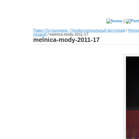
|
Павел Поташников - Профессиональный фотограф
/
Репор
первый
/
melnica-mody-2011-17
melnica-mody-2011-17