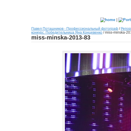
|
Павел Поташников - Профессиональный фотограф
/
Репор
конкурс. Победительница Яна Концевенко
/
miss-minska-20
miss-minska-2013-83