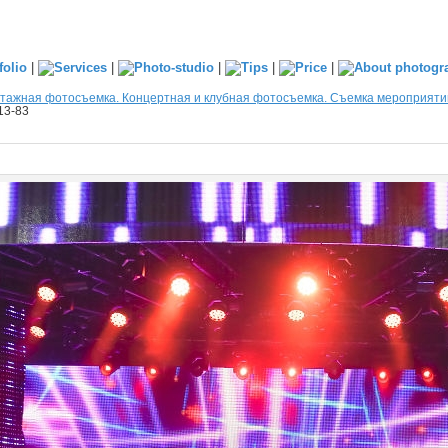
|
|
|
|
|
тажная фотосъемка. Концертная и клубная фотосъемка. Съемка мероприяти
13-83