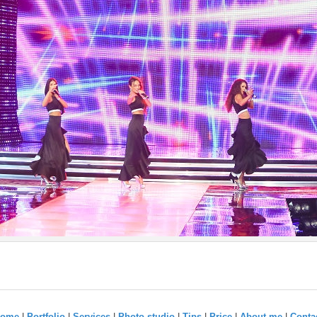
ome
|
Portfolio
|
Services
|
Photo-studio
|
Tips
|
Price
|
About me
|
Conta