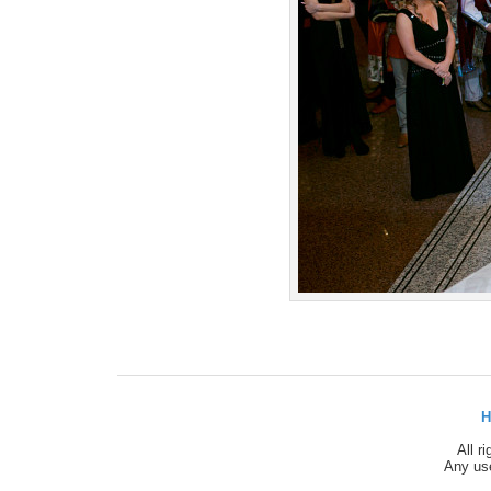
H
All r
Any use