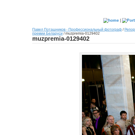
|
Павел Поташников - Профессиональный фотограф
/
Репор
премии Беларуси
/
muzpremia-0129402
muzpremia-0129402