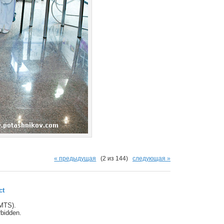
« предыдущая
(2 из 144)
следующая »
ct
(MTS).
orbidden.