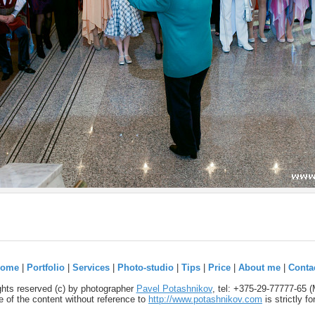
ome
|
Portfolio
|
Services
|
Photo-studio
|
Tips
|
Price
|
About me
|
Conta
ights reserved (c) by photographer
Pavel Potashnikov
, tel: +375-29-77777-65 
 of the content without reference to
http://www.potashnikov.com
is strictly f