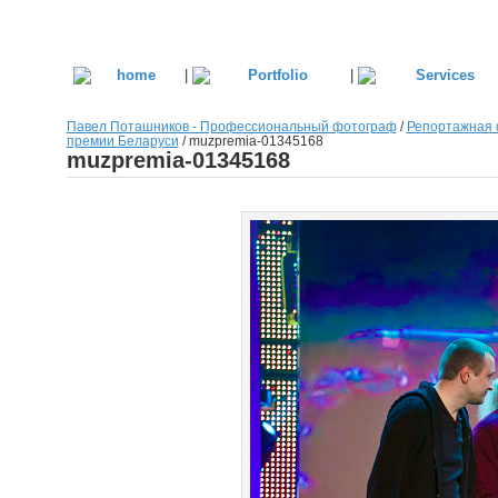
|
|
Павел Поташников - Профессиональный фотограф
/
Репортажная 
премии Беларуси
/
muzpremia-01345168
muzpremia-01345168