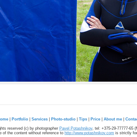
ome
|
Portfolio
|
Services
|
Photo-studio
|
Tips
|
Price
|
About me
|
Conta
ights reserved (c) by photographer
Pavel Potashnikov
, tel: +375-29-77777-65 
 of the content without reference to
http://www.potashnikov.com
is strictly f