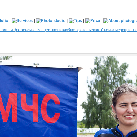
|
|
|
|
|
тажная фотосъемка. Концертная и клубная фотосъемка. Съемка мероприяти