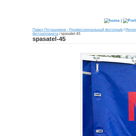
|
Павел Поташников - Профессиональный фотограф
/
Репор
фотоаппарата
/
spasatel-45
spasatel-45