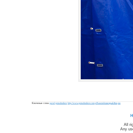
Ключевые слова
pavel
potashnikov
http://www.potashnikov.com
я№юєхёёшюэрыќэћщ
єю
H
All r
Any use