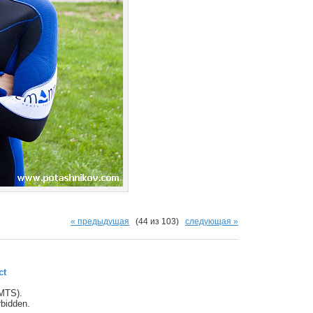
« предыдущая
(44 из 103)
следующая »
ct
(MTS).
orbidden.