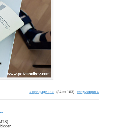
« предыдущая
(84 из 103)
следующая »
ct
(MTS).
orbidden.