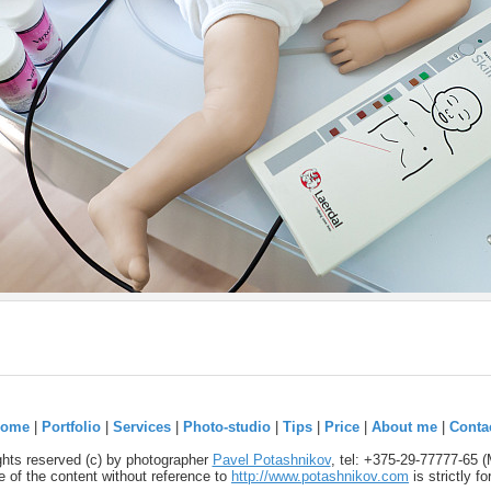
ome
|
Portfolio
|
Services
|
Photo-studio
|
Tips
|
Price
|
About me
|
Conta
ights reserved (c) by photographer
Pavel Potashnikov
, tel: +375-29-77777-65 
 of the content without reference to
http://www.potashnikov.com
is strictly f