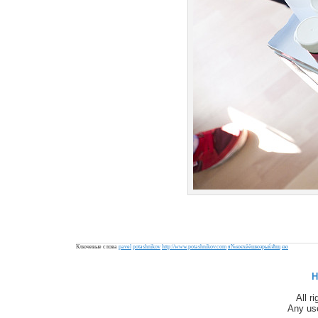
Ключевые слова
pavel
potashnikov
http://www.potashnikov.com
я№юєхёёшюэрыќэћщ
єю
H
All r
Any use