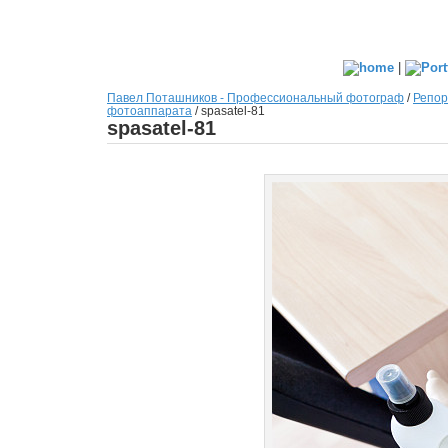
|
Павел Поташников - Профессиональный фотограф
/
Репор
фотоаппарата
/
spasatel-81
spasatel-81