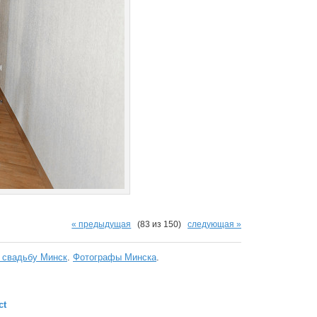
« предыдущая
(83 из 150)
следующая »
 свадьбу Минск
.
Фотографы Минска
.
ct