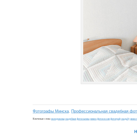
Фотографы Минска
.
Профессиональная свадебная фот
Ключевые слова
молодожены
свадебная
фотосъемка
минск
фотосессия
фотограф
свадьбу
невес
H