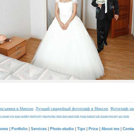
осъемка в Минске
.
Лучший свадебный фотограф в Минске
.
Фотограф на
та
жених
муж
жена
wedding
photography
photographer
photo
shoot
minsk
bride
groom
husband
wife
италия
горы
italy
sass
pordoi
ome
|
Portfolio
|
Services
|
Photo-studio
|
Tips
|
Price
|
About me
|
Conta