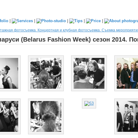
|
|
|
|
|
тажная фотосъемка. Концертная и клубная фотосъемка. Съемка мероприяти
руси (Belarus Fashion Week) сезон 2014. По