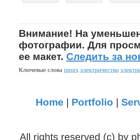
Внимание! На уменьшен
фотографии. Для просм
ее макет.
Следить за но
Ключевые слова
jmors
электричество
электр
Home
|
Portfolio
|
Ser
All rights reserved (c) by